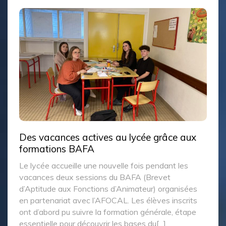
Azimut Brest : venez découvrir notre BTSA
Technico‑Commercial
Azimut Brest, le salon de l’orientation et de
l’enseignement supérieur, se tient encore aujourd’hui.
Penfeld
9h00-17h00 Le lycée est présent
pour vous présenter :
BTSA Technico-
Commercial (TC) : formation initiale et
apprentissage. Ce rendez-vous constitue une
opportunité privilégiée pour[...]