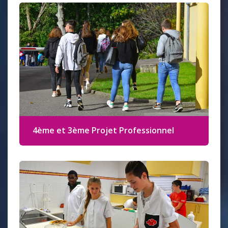
Bac Pro Services Aux Personnes et
Animation dans les Territoires
Bac Pro Technicien Conseil Vente
BTSa Technico-Commercial formation
initiale et en apprentissage
NOUS SITUER