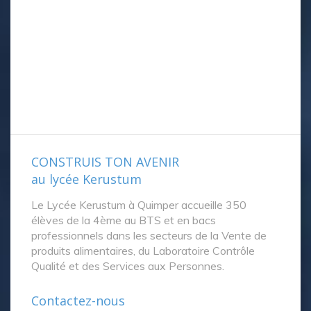
ENVOYER
Nos coordonnées
02 98 64 04 40
quimper@kerustum.net
12 Allée de Kerustum, BP 1145 29101 QUIMPER
Cedex
Mentions légales
-
Cookies