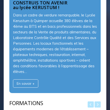
CONSTRUIS TON AVENIR
au lycée KERUSTUM !
Dans un cadre de verdure remarquable, le Lycée
Kerustum à Quimper accueille 380 élèves de la
4ème au BTS et en bacs professionnels dans les
secteurs de la Vente de produits alimentaires, du
Laboratoire Contrôle Qualité et des Services aux
Personnes. Les locaux fonctionnels et les
équipements modernes de l’établissement –
plateaux techniques, restauration, internat,
amphithéâtre, installations sportives – créent
des conditions favorables à l’apprentissage des
élèves…
En savoir +
FORMATIONS