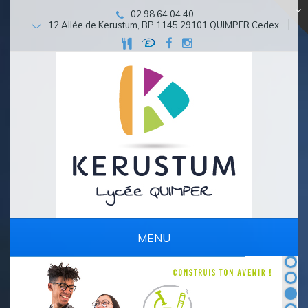
02 98 64 04 40
12 Allée de Kerustum, BP 1145 29101 QUIMPER Cedex
MENU
PARCOURS D’EXCELLENCE ET DE PERSÉVÉRANCE SCOLAIRE