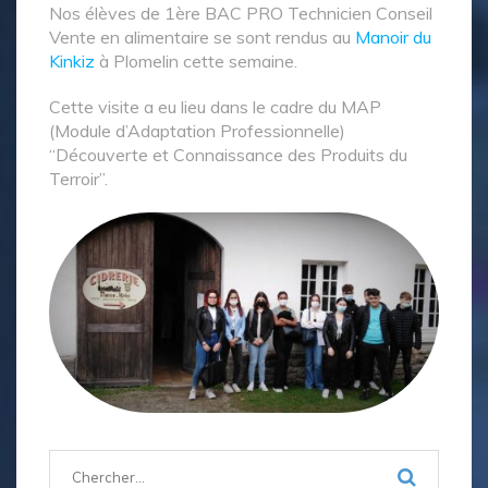
Nos élèves de 1ère BAC PRO Technicien Conseil
Vente en alimentaire se sont rendus au
Manoir du
Kinkiz
à Plomelin cette semaine.
Cette visite a eu lieu dans le cadre du MAP
(Module d’Adaptation Professionnelle)
“Découverte et Connaissance des Produits du
Terroir”.