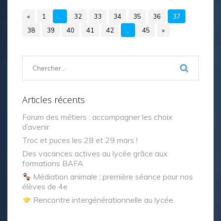
«
1
…
32
33
34
35
36
37
38
39
40
41
42
…
45
»
Articles récents
Forum des métiers : accompagner les choix
d’avenir
Troc et puces les 28 et 29 mars !
Des vacances actives au lycée grâce aux
formations BAFA
Médiation animale : première séance pour nos
élèves de 4e
Rencontre intergénérationnelle au lycée