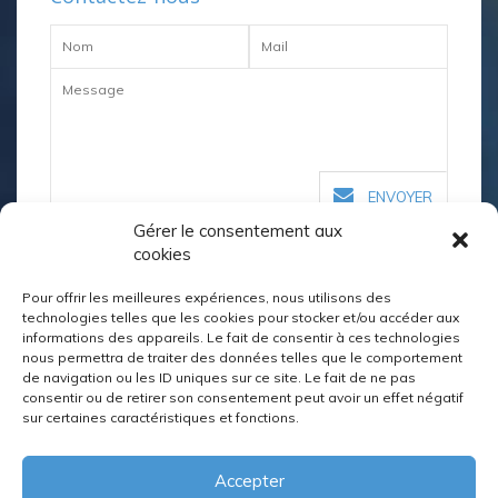
ENVOYER
Gérer le consentement aux
cookies
Nos coordonnées
Pour offrir les meilleures expériences, nous utilisons des
technologies telles que les cookies pour stocker et/ou accéder aux
informations des appareils. Le fait de consentir à ces technologies
02 98 64 04 40
nous permettra de traiter des données telles que le comportement
de navigation ou les ID uniques sur ce site. Le fait de ne pas
quimper@kerustum.net
consentir ou de retirer son consentement peut avoir un effet négatif
sur certaines caractéristiques et fonctions.
12 Allée de Kerustum, BP 1145 29101 QUIMPER
Cedex
Accepter